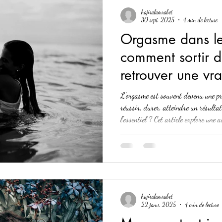
hajiralamrabet
30 sept. 2025
4 min de lecture
Orgasme dans le
comment sortir d
retrouver une vra
L'orgasme est souvent devenu une pre
réussir, durer, atteindre un résultat.
l'essentiel ? Cet article explore une 
ralentir, ressentir et transformer l'
profonde et sans attente.
hajiralamrabet
22 janv. 2025
4 min de lecture