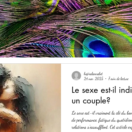
hajiralamrabet
24 nov. 2025
7 min de lecture
Le sexe est-il in
un couple?
Le sexe est-il vraiment la clé du bo
de performance, fatigue du quotidien
relations s'essoufflent. Cet article ex