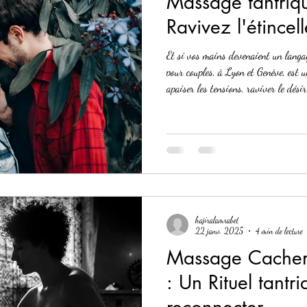
Massage tantriqu
Ravivez l'étincell
Et si vos mains devenaient un lang
pour couples, à Lyon et Genève, est un
apaiser les tensions, raviver le dési
hajiralamrabet
22 janv. 2025
4 min de lecture
Massage Cachem
: Un Rituel tantr
reconnecter