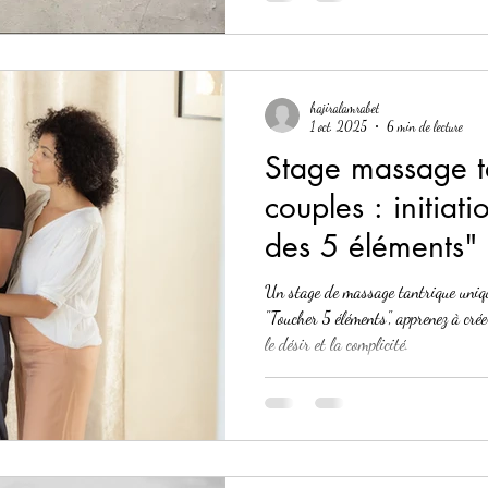
hajiralamrabet
1 oct. 2025
6 min de lecture
Stage massage t
couples : initiat
des 5 éléments"
Un stage de massage tantrique unique
"Toucher 5 éléments", apprenez à créer un langage du toucher qui nourrit
le désir et la complicité.