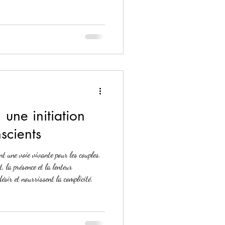
ensualité et la qualité du lien, bien
 une initiation
scients
t une voie vivante pour les couples.
, la présence et la lenteur
désir et nourrissent la complicité.