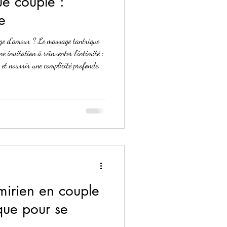
e couple :
e
age d’amour ? Le massage tantrique
e invitation à réinventer l’intimité :
r et nourrir une complicité profonde.
irien en couple
ique pour se