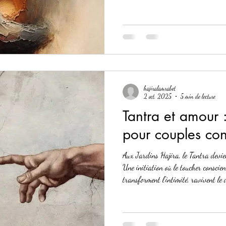
intimité nourrie par la présence, la s
au-delà de la seule sexualité.
hajiralamrabet
2 oct. 2025
5 min de lecture
Tantra et amour :
pour couples con
Aux Jardins Hajira, le Tantra devien
Une initiation où le toucher conscient
transforment l’intimité, ravivent le 