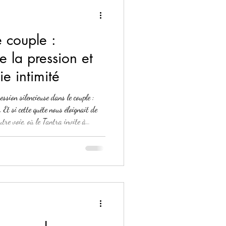
 couple :
e la pression et
ie intimité
ssion silencieuse dans le couple :
 Et si cette quête nous éloignait de
autre voie, où le Tantra invite à
intimité en une expérience vivante,